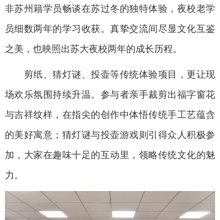
非苏州籍学员畅谈在苏过冬的独特体验，夜校老学
员细数两年的学习收获。真挚交流间尽显文化互鉴
之美，也映照出苏大夜校两年的成长历程。
剪纸、猜灯谜、投壶等传统体验项目，更让现
场欢乐氛围持续升温。参与者亲手裁剪出福字窗花
与吉祥纹样，在指尖的创作中体悟传统手工艺蕴含
的美好寓意；猜灯谜与投壶游戏则引得众人积极参
加，大家在趣味十足的互动里，领略传统文化的魅
力。